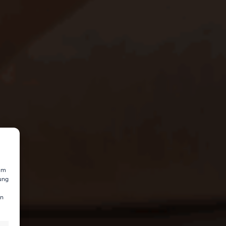
 um
ung
en