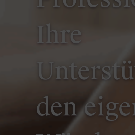
Ihre
Unterstü
den eige