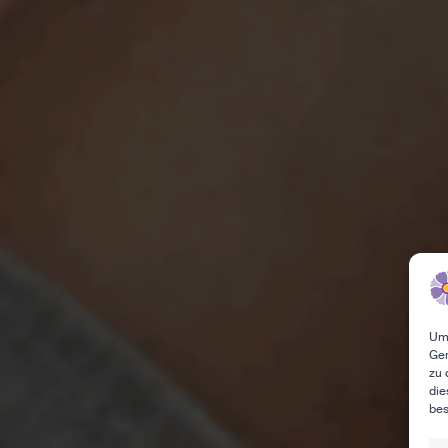
Um 
Ger
zu 
die
bes