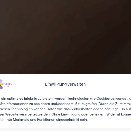
Einwilligung verwalten
ein optimales Erlebnis zu bieten, werden Technologien wie Cookies verwendet,
äteinformationen zu speichern und/oder darauf zuzugreifen. Durch die Zustimm
diesen Technologien können Daten wie das Surfverhalten oder eindeutige IDs auf
ser Website verarbeitet werden. Ohne Einwilligung oder bei einem Widerruf könn
timmte Merkmale und Funktionen eingeschränkt sein.