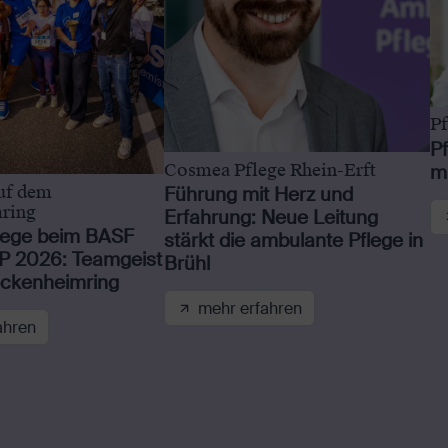
P
P
Cosmea Pflege Rhein-Erft
m
uf dem
Führung mit Herz und
ring
Erfahrung: Neue Leitung
lege beim BASF
stärkt die ambulante Pflege in
 2026: Teamgeist
Brühl
ckenheimring
mehr erfahren
ahren