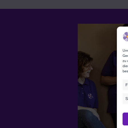
Um 
Ger
zu 
die
bes
F
S