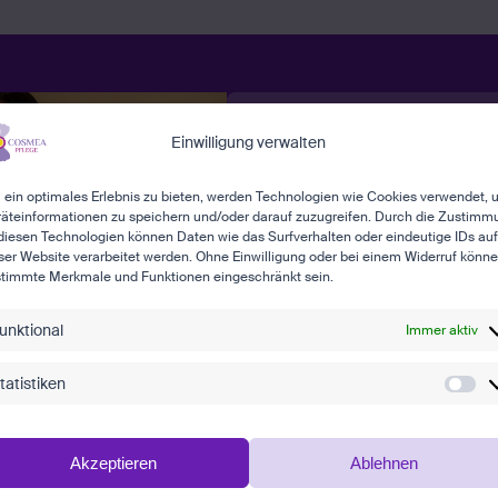
Einwilligung verwalten
Sie suchen Pfleg
Betreuung zu H
ein optimales Erlebnis zu bieten, werden Technologien wie Cookies verwendet,
äteinformationen zu speichern und/oder darauf zuzugreifen. Durch die Zustimm
diesen Technologien können Daten wie das Surfverhalten oder eindeutige IDs auf
Lernen Sie uns kennen und 
ser Website verarbeitet werden. Ohne Einwilligung oder bei einem Widerruf könn
timmte Merkmale und Funktionen eingeschränkt sein.
uns eine Nachricht.
unktional
Immer aktiv
tatistiken
Akzeptieren
Ablehnen