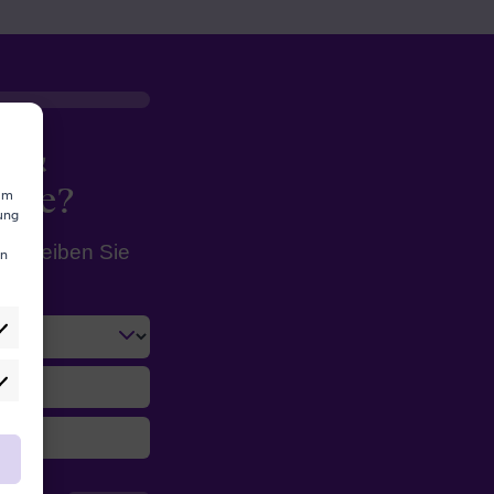
e &
ause?
 um
ung
schreiben Sie
en